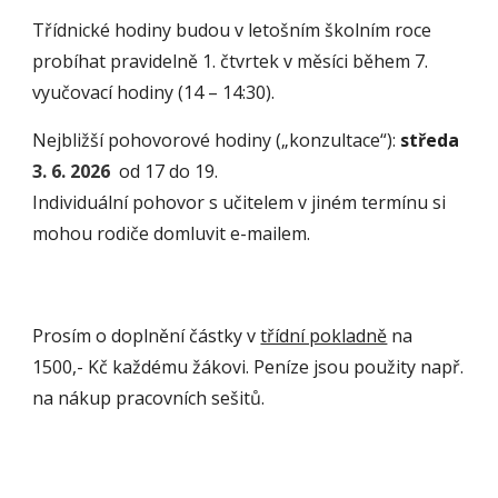
Třídnické hodiny budou v letošním školním roce
probíhat pravid
e
lně 1. čtvrtek v měsíci během 7.
vyučovací hodiny (14 – 14:30).
Nejbližší pohovorové hodiny („konzultace“):
středa
3. 6. 2026
od 17 do 19.
Individuální pohovor s učitelem v jiném termínu si
mohou rodiče domluvit e-mailem.
Prosím o doplnění částky v
třídní pokladně
na
1500,- Kč každému žákovi. Peníze jsou použity např.
na nákup pracovních sešitů.